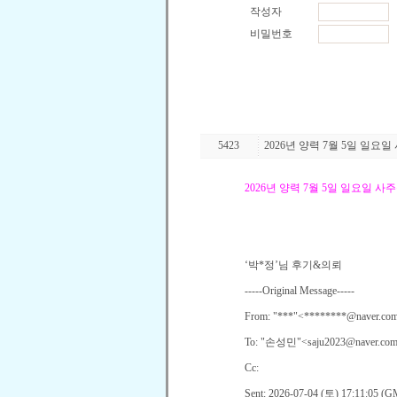
5423
2026년 양력 7월 5일 일요
2026
년 양력
7
월
5
일 일요일 사주
‘
박
*
정
’
님 후기
&
의뢰
-----Original Message-----
From: "***"<********@naver.co
To: "
손성민
"<saju2023@naver.com
Cc:
Sent: 2026-07-04 (
토
) 17:11:05 (