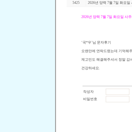
5425
2026년 양력 7월 7일 화요
2026
년 양력
7
월
7
일 화요일 사주
‘
국
*
우
’
님 문자후기
오랜만에 연락드렸는데 기억해
제고민도 해결해주셔서 정말 감
건강하세요
.