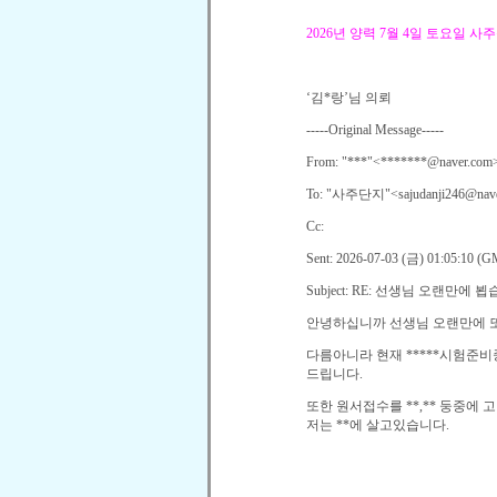
2026
년 양력
7
월
4
일 토요일 사주
‘
김
*
랑
’
님 의뢰
-----Original Message-----
From: "***"<*******@naver.com
To: "
사주단지
"<sajudanji246@nav
Cc:
Sent: 2026-07-03 (
금
) 01:05:10 (
Subject: RE:
선생님 오랜만에 뵙
안녕하십니까 선생님 오랜만에 
다름아니라 현재
*****
시험준비
드립니다
.
또한 원서접수를
**,**
둥중에 고
저는
**
에 살고있습니다
.