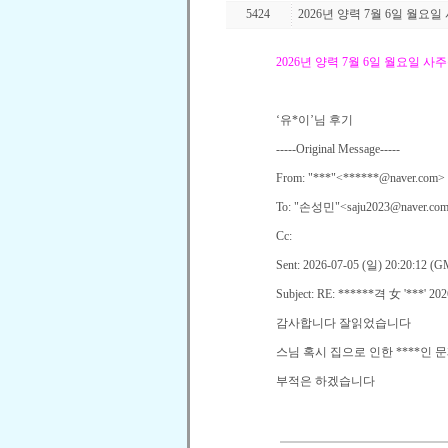
5424
2026년 양력 7월 6일 월요
2026
년 양력
7
월
6
일 월요일 사주
‘
유
*
이
’
님 후기
-----Original Message-----
From: "***"<******@naver.com>
To: "
손성민
"<saju2023@naver.com
Cc:
Sent: 2026-07-05 (
일
) 20:20:12 (
Subject: RE: ******
격
女
'***' 20
감사합니다 잘읽었습니다
스님 혹시 집으로 인한
****
인 
부적은 하겠습니다